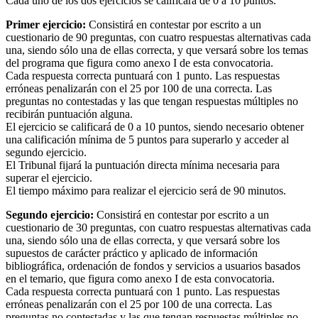
Cada uno de los dos ejercicios se calificará de 0 a 10 puntos.
Primer ejercicio:
Consistirá en contestar por escrito a un
cuestionario de 90 preguntas, con cuatro respuestas alternativas cada
una, siendo sólo una de ellas correcta, y que versará sobre los temas
del programa que figura como anexo I de esta convocatoria.
Cada respuesta correcta puntuará con 1 punto. Las respuestas
erróneas penalizarán con el 25 por 100 de una correcta. Las
preguntas no contestadas y las que tengan respuestas múltiples no
recibirán puntuación alguna.
El ejercicio se calificará de 0 a 10 puntos, siendo necesario obtener
una calificación mínima de 5 puntos para superarlo y acceder al
segundo ejercicio.
El Tribunal fijará la puntuación directa mínima necesaria para
superar el ejercicio.
El tiempo máximo para realizar el ejercicio será de 90 minutos.
Segundo ejercicio:
Consistirá en contestar por escrito a un
cuestionario de 30 preguntas, con cuatro respuestas alternativas cada
una, siendo sólo una de ellas correcta, y que versará sobre los
supuestos de carácter práctico y aplicado de información
bibliográfica, ordenación de fondos y servicios a usuarios basados
en el temario, que figura como anexo I de esta convocatoria.
Cada respuesta correcta puntuará con 1 punto. Las respuestas
erróneas penalizarán con el 25 por 100 de una correcta. Las
preguntas no contestadas y las que tengan respuestas múltiples no