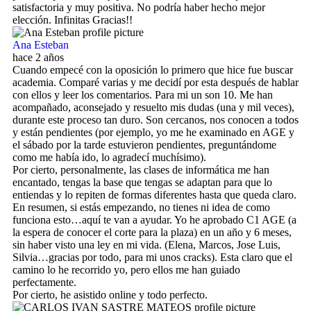
satisfactoria y muy positiva. No podría haber hecho mejor
elección. Infinitas Gracias!!
Ana Esteban
hace 2 años
Cuando empecé con la oposición lo primero que hice fue buscar
academia. Comparé varias y me decidí por esta después de hablar
con ellos y leer los comentarios. Para mi un son 10. Me han
acompañado, aconsejado y resuelto mis dudas (una y mil veces),
durante este proceso tan duro. Son cercanos, nos conocen a todos
y están pendientes (por ejemplo, yo me he examinado en AGE y
el sábado por la tarde estuvieron pendientes, preguntándome
como me había ido, lo agradecí muchísimo).
Por cierto, personalmente, las clases de informática me han
encantado, tengas la base que tengas se adaptan para que lo
entiendas y lo repiten de formas diferentes hasta que queda claro.
En resumen, si estás empezando, no tienes ni idea de como
funciona esto…aquí te van a ayudar. Yo he aprobado C1 AGE (a
la espera de conocer el corte para la plaza) en un año y 6 meses,
sin haber visto una ley en mi vida. (Elena, Marcos, Jose Luis,
Silvia…gracias por todo, para mi unos cracks). Esta claro que el
camino lo he recorrido yo, pero ellos me han guiado
perfectamente.
Por cierto, he asistido online y todo perfecto.