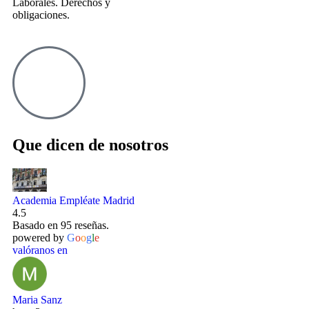
Laborales. Derechos y
obligaciones.
Que dicen de nosotros
Academia Empléate Madrid
4.5
Basado en 95 reseñas.
powered by
G
o
o
g
l
e
valóranos en
Maria Sanz